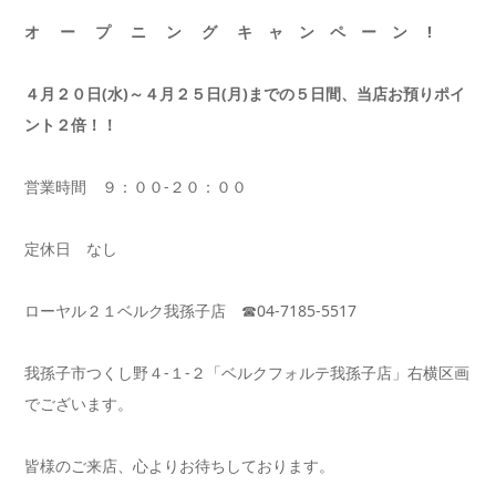
オ ー プ ニ ン グ キ ャ ン ペ ー ン !
４月２０日(水)～４月２５日(月)までの５日間、当店お預りポイ
ント２倍！！
営業時間 ９：００-２０：００
定休日 なし
ローヤル２１ベルク我孫子店 ☎04-7185-5517
我孫子市つくし野４-１-２「ベルクフォルテ我孫子店」右横区画
でございます。
皆様のご来店、心よりお待ちしております。